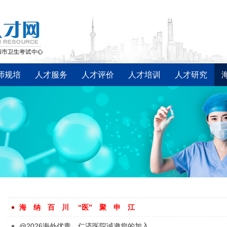
师规培
人才服务
人才评价
人才培训
人才研究
海 纳 百 川 “医” 聚 申 江
@2026海外优青，仁济医院诚邀您的加入